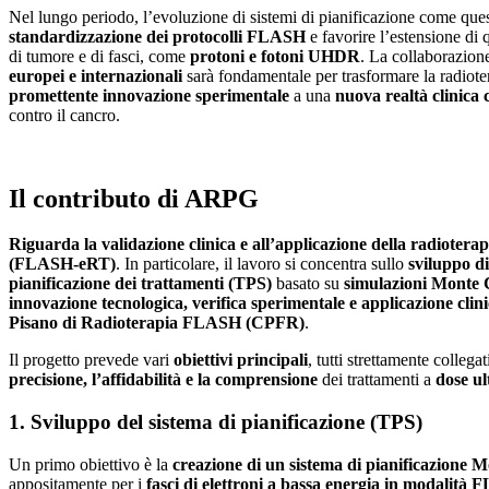
Nel lungo periodo, l’evoluzione di sistemi di pianificazione come ques
standardizzazione dei protocolli FLASH
e favorire l’estensione di q
di tumore e di fasci, come
protoni e fotoni UHDR
. La collaborazion
europei e internazionali
sarà fondamentale per trasformare la radio
promettente innovazione sperimentale
a una
nuova realtà clinica 
contro il cancro.
Il contributo di ARPG
Riguarda la validazione clinica e all’applicazione della radioter
(FLASH-eRT)
. In particolare, il lavoro si concentra sullo
sviluppo di
pianificazione dei trattamenti (TPS)
basato su
simulazioni Monte 
innovazione tecnologica, verifica sperimentale e applicazione clin
Pisano di Radioterapia FLASH (CPFR)
.
Il progetto prevede vari
obiettivi principali
, tutti strettamente collegat
precisione, l’affidabilità e la comprensione
dei trattamenti a
dose u
1. Sviluppo del sistema di pianificazione (TPS)
Un primo obiettivo è la
creazione di un sistema di pianificazione 
appositamente per i
fasci di elettroni a bassa energia in modalità