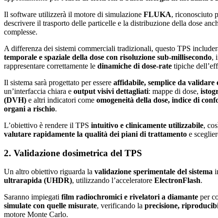
Il software utilizzerà il motore di simulazione
FLUKA
, riconosciuto 
descrivere il trasporto delle particelle e la distribuzione della dose an
complesse.
A differenza dei sistemi commerciali tradizionali, questo TPS include
temporale e spaziale della dose con risoluzione sub-millisecondo
, 
rappresentare correttamente le
dinamiche di dose-rate
tipiche dell’e
Il sistema sarà progettato per essere
affidabile, semplice da validare
un’interfaccia chiara e
output visivi dettagliati
: mappe di dose,
isto
(DVH)
e altri indicatori come
omogeneità della dose, indice di conf
organi a rischio
.
L’obiettivo è rendere il TPS
intuitivo e clinicamente utilizzabile
, co
valutare rapidamente la qualità dei piani di trattamento
e sceglier
2. Validazione dosimetrica del TPS
Un altro obiettivo riguarda la
validazione sperimentale del sistema
i
ultrarapida (UHDR)
, utilizzando l’acceleratore
ElectronFlash
.
Saranno impiegati
film radiochromici e rivelatori a diamante
per co
simulate con quelle misurate
, verificando la
precisione, riproducibi
motore Monte Carlo.