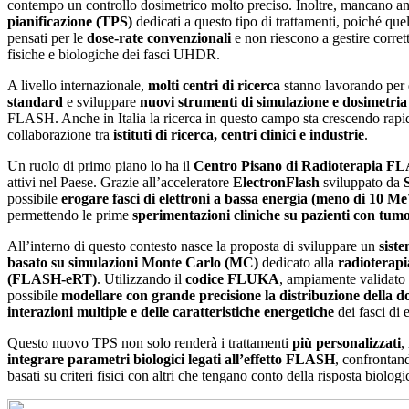
contempo un controllo dosimetrico molto preciso. Inoltre, mancano a
pianificazione (TPS)
dedicati a questo tipo di trattamenti, poiché qu
pensati per le
dose-rate convenzionali
e non riescono a gestire corrett
fisiche e biologiche dei fasci UHDR.
A livello internazionale,
molti centri di ricerca
stanno lavorando per 
standard
e sviluppare
nuovi strumenti di simulazione e dosimetria
FLASH. Anche in Italia la ricerca in questo campo sta crescendo rapid
collaborazione tra
istituti di ricerca, centri clinici e industrie
.
Un ruolo di primo piano lo ha il
Centro Pisano di Radioterapia 
attivi nel Paese. Grazie all’acceleratore
ElectronFlash
sviluppato da
possibile
erogare fasci di elettroni a bassa energia (meno di 10 M
permettendo le prime
sperimentazioni cliniche su pazienti con tumo
All’interno di questo contesto nasce la proposta di sviluppare un
siste
basato su simulazioni Monte Carlo (MC)
dedicato alla
radioterap
(FLASH-eRT)
. Utilizzando il
codice FLUKA
, ampiamente validato 
possibile
modellare con grande precisione la distribuzione della d
interazioni multiple e delle caratteristiche energetiche
dei fasci di e
Questo nuovo TPS non solo renderà i trattamenti
più personalizzati
,
integrare parametri biologici legati all’effetto FLASH
, confrontand
basati su criteri fisici con altri che tengano conto della risposta biologic