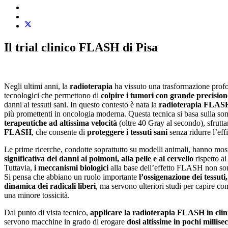
Il trial clinico FLASH di Pisa
Negli ultimi anni, la
radioterapia
ha vissuto una trasformazione profo
tecnologici che permettono di
colpire i tumori con grande precision
danni ai tessuti sani. In questo contesto è nata la
radioterapia FLAS
più promettenti in oncologia moderna. Questa tecnica si basa sulla s
terapeutiche ad altissima velocità
(oltre 40 Gray al secondo), sfrutt
FLASH
, che consente di
proteggere i tessuti sani
senza ridurre l’eff
Le prime ricerche, condotte soprattutto su modelli animali, hanno mo
significativa dei danni ai polmoni, alla pelle e al cervello
rispetto ai
Tuttavia,
i meccanismi biologici
alla base dell’effetto FLASH non sono
Si pensa che abbiano un ruolo importante
l’ossigenazione dei tessuti,
dinamica dei radicali liberi
, ma servono ulteriori studi per capire com
una minore tossicità.
Dal punto di vista tecnico,
applicare la radioterapia FLASH in clin
servono macchine in grado di erogare
dosi altissime in pochi millise