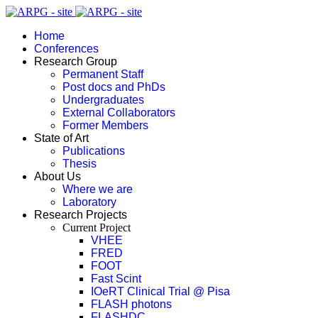
Home
Conferences
Research Group
Permanent Staff
Post docs and PhDs
Undergraduates
External Collaborators
Former Members
State of Art
Publications
Thesis
About Us
Where we are
Laboratory
Research Projects
Current Project
VHEE
FRED
FOOT
Fast Scint
IOeRT Clinical Trial @ Pisa
FLASH photons
FLASHDC