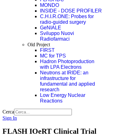
MONDO
INSIDE - DOSE PROFILER
C.H.I.R.ONE: Probes for
radio-guided surgery
GeNIALE
Sviluppo Nuovi
Radiofarmaci
Old Project
FIRST
MC for TPS
Hadron Photoproduction
with LPA Electrons
Neutrons at IRIDE: an
infrastructure for
fundamental and applied
research
Low Energy Nuclear
Reactions
Cerca
Sign In
FLASH IOeRT Clinical Trial