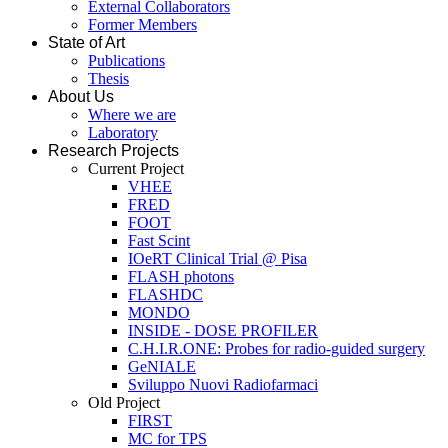
External Collaborators
Former Members
State of Art
Publications
Thesis
About Us
Where we are
Laboratory
Research Projects
Current Project
VHEE
FRED
FOOT
Fast Scint
IOeRT Clinical Trial @ Pisa
FLASH photons
FLASHDC
MONDO
INSIDE - DOSE PROFILER
C.H.I.R.ONE: Probes for radio-guided surgery
GeNIALE
Sviluppo Nuovi Radiofarmaci
Old Project
FIRST
MC for TPS